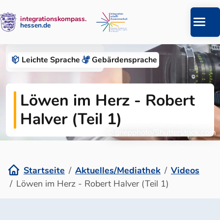
integrationskompass.
hessen.de
Zum Inhalt springen
Aktuelles/Mediathek
Leichte Sprache
Gebärden­sprache
Löwen im Herz - Robert
Halver (Teil 1)
© gnepphoto/Shutterstock.com
Startseite
Aktuelles/Mediathek
Videos
Löwen im Herz - Robert Halver (Teil 1)
Löwen im Herz - Robert Halver (Te