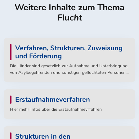
Weitere Inhalte zum Thema
Flucht
Verfahren, Strukturen, Zuweisung
und Förderung
Die Länder sind gesetzlich zur Aufnahme und Unterbringung
von Asylbegehrenden und sonstigen geflüchteten Personen
verpflichtet. Die Aufnahme und Unterbringung von
asylsuchenden und weiteren geflüchteten Personen innerhalb
Hessens ist im Landesaufnahmegesetz – LAG (Gesetz über
Erstaufnahmeverfahren
die Aufnahme und Unterbringung von Flüchtlingen und
anderen ausländischen Personen) geregelt und ist ein
Hier mehr Infos über die Erstaufnahmevrfahren
wesentlicher Bestandteil der Integration.
Strukturen in den