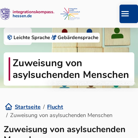
integrationskompass.
hessen.de
Zum Inhalt springen
Flucht
Leichte Sprache
Gebärden­sprache
Zuweisung von
asylsuchenden Menschen
© 3rdtimeluckystudio/Shutterstock.com
Startseite
Flucht
Zuweisung von asylsuchenden Menschen
Zuweisung von asylsuchenden