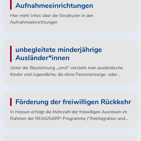
Aufnahmeeinrichtungen
Hier mehr Infos über die Strukturen in den
Aufnahmeeinrichtungen
unbegleitete minderjährige
Ausländer*innen
Unter der Bezeichnung „umA“ versteht man ausländische
Kinder und Jugendliche, die ohne Personensorge- oder
Erziehungsberechtigte nach Deutschland einreisen.
Personensorgeberechtigte sind in erster Linie die Eltern eines
minderjährigen Kindes. Erziehungsberechtigt ist jede
Förderung der freiwilligen Rückkehr
volljährige Person, soweit sie auf Grund einer Vereinbarung
mit dem Personensorgeberechtigten nicht nur
In Hessen erfolgt die Mehrzahl der freiwilligen Ausreisen im
vorübergehend und nicht nur für einzelne Verrichtungen
Rahmen der REAG/GARP-Programme (“Reintegration and
Aufgaben der Personensorge wahrnimmt (§ 7 Abs. 1 Nr. 6
Emigration Programme for Asylum-Seekers in Germany“ und
SGB VIII).
“Government Assisted Repatriation Programme“). Seit
nunmehr 40 Jahren arbeiten Bund und Länder im Rahmen