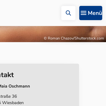
Menü
© Roman Chazov/Shutterstock.com
takt
Maia Oschmann
straße 36
 Wiesbaden