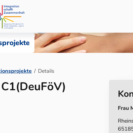
sprojekte
tionsprojekte
Details
e C1(DeuFöV)
Kon
Frau 
Rhein
65185