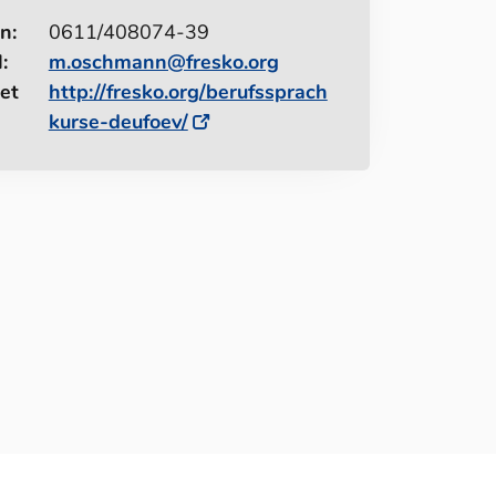
n:
0611/408074-39
:
m.oschmann@fresko.org
et
http://fresko.org/berufssprach
kurse-deufoev/