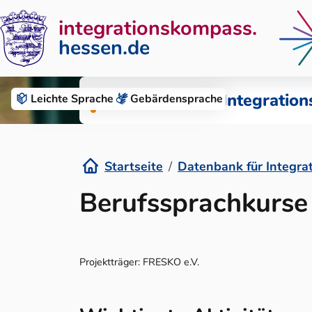
integrationskompass.
hessen.de
Zum Inhalt springen
Datenbank für Integration
Leichte Sprache
Gebärden­sprache
Startseite
Datenbank für Integra
Details
Berufssprachkurs
Projektträger: FRESKO e.V.