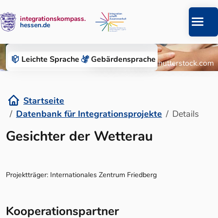
integrationskompass.
hessen.de
Zum Inhalt springen
Datenbank für Integrationsprojekte
Leichte Sprache
Gebärden­sprache
© Roman Chazov/Shutterstock.com
Startseite
Datenbank für Integrationsprojekte
Details
Details
Gesichter der Wetterau
Projektträger: Internationales Zentrum Friedberg
Kooperationspartner