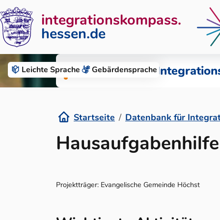
integrationskompass.
hessen.de
Zum Inhalt springen
Datenbank für Integration
Leichte Sprache
Gebärden­sprache
Startseite
Datenbank für Integra
Details
Hausaufgabenhilfe
Projektträger: Evangelische Gemeinde Höchst