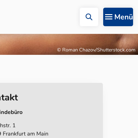
Menü
© Roman Chazov/Shutterstock.com
takt
indebüro
hstr. 1
 Frankfurt am Main