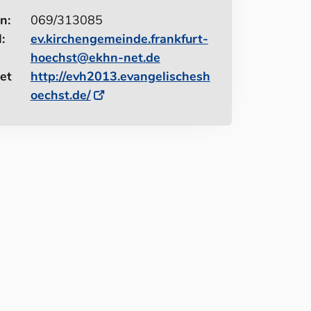
n:
069/313085
:
ev.kirchengemeinde.frankfurt-
hoechst@ekhn-net.de
et
http://evh2013.evangelischesh
oechst.de/