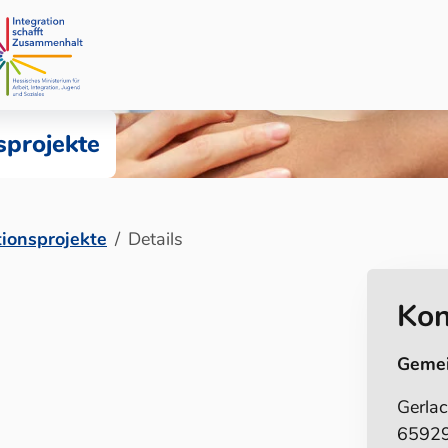
sprojekte
tionsprojekte
Details
Kon
Geme
Gerlac
65929