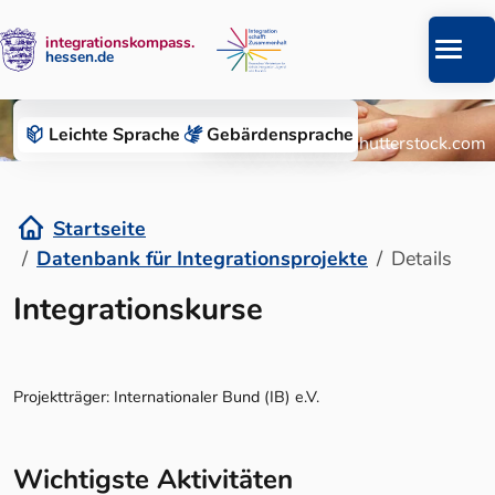
integrationskompass.
hessen.de
Zum Inhalt springen
Datenbank für Integrationsprojekte
Leichte Sprache
Gebärden­sprache
© Roman Chazov/Shutterstock.com
Startseite
Datenbank für Integrationsprojekte
Details
Details
Integrationskurse
Projektträger: Internationaler Bund (IB) e.V.
Wichtigste Aktivitäten