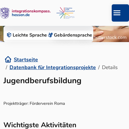
integrationskompass.
hessen.de
Zum Inhalt springen
Datenbank für Integrationsprojekte
Leichte Sprache
Gebärden­sprache
© Roman Chazov/Shutterstock.com
Startseite
Datenbank für Integrationsprojekte
Details
Details
Jugendberufsbildung
Projektträger: Förderverein Roma
Wichtigste Aktivitäten