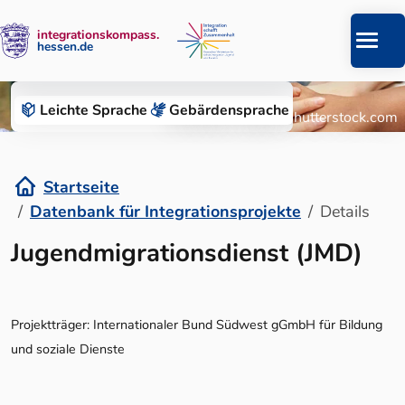
integrationskompass.
hessen.de
Zum Inhalt springen
Datenbank für Integrationsprojekte
Leichte Sprache
Gebärden­sprache
© Roman Chazov/Shutterstock.com
Startseite
Datenbank für Integrationsprojekte
Details
Details
Jugendmigrationsdienst (JMD)
Projektträger: Internationaler Bund Südwest gGmbH für Bildung
und soziale Dienste