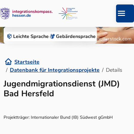
integrationskompass.
hessen.de
Zum Inhalt springen
Datenbank für Integrationsprojekte
Leichte Sprache
Gebärden­sprache
© Roman Chazov/Shutterstock.com
Startseite
Datenbank für Integrationsprojekte
Details
Details
Jugendmigrationsdienst (JMD)
Bad Hersfeld
Projektträger: Internationaler Bund (IB) Südwest gGmbH