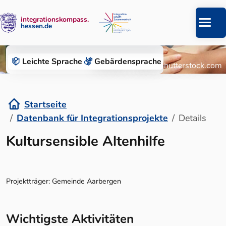
integrationskompass.
hessen.de
Zum Inhalt springen
Datenbank für Integrationsprojekte
Leichte Sprache
Gebärden­sprache
© Roman Chazov/Shutterstock.com
Startseite
Datenbank für Integrationsprojekte
Details
Details
Kultursensible Altenhilfe
Projektträger: Gemeinde Aarbergen
Wichtigste Aktivitäten