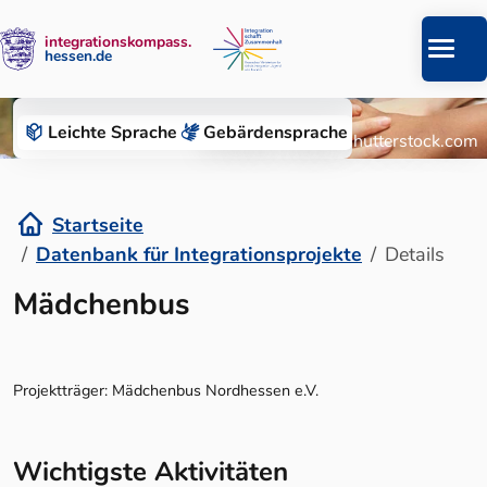
integrationskompass.
hessen.de
Zum Inhalt springen
Datenbank für Integrationsprojekte
Leichte Sprache
Gebärden­sprache
© Roman Chazov/Shutterstock.com
Startseite
Datenbank für Integrationsprojekte
Details
Details
Mädchenbus
Projektträger: Mädchenbus Nordhessen e.V.
Wichtigste Aktivitäten