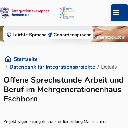
integrationskompass.
hessen.de
Zum Inhalt springen
Datenbank für Integrationsprojekte
Leichte Sprache
Gebärden­sprache
© Roman Chazov/Shutterstock.com
Startseite
Datenbank für Integrationsprojekte
Details
Details
Offene Sprechstunde Arbeit und
Beruf im Mehrgenerationenhaus
Eschborn
Projektträger: Evangelische Familienbildung Main-Taunus