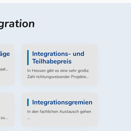
gration
räge
Integrations- und
Teilhabepreis
taat
In Hessen gibt es eine sehr große
die
Zahl richtungweisender Projekte
und Initiativen im Bereich
Vor
Integration. Die Hessische
Landesregierung verleiht seit 2004
Integrationsgremien
einmal jährlich den Hessischen
Integrationspreis. Sie prämiert
In den fachlichen Austausch gehen
n zu
damit Maßnahmen, die durch
b zum
...
en
herausragendes Engagement die
d 17.
Integration, das Zusammenleben
d