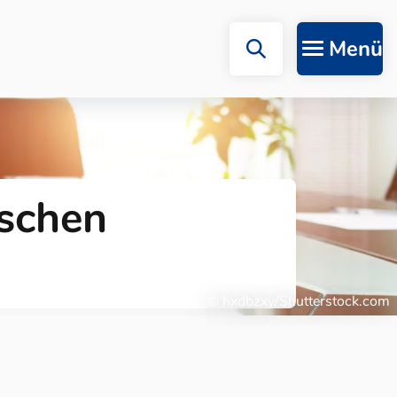
Menü
ischen
© hxdbzxy/Shutterstock.com