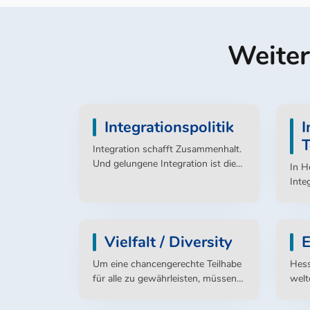
Weiter
Integrationspolitik
I
T
Integration schafft Zusammenhalt.
Und gelungene Integration ist die
In H
Voraussetzung dafür, dass unser
Inte
Zusammenleben und unseren
nun 
Zusammenhalt auf einem stabilen
Fundament gründen.
Vielfalt / Diversity
E
Um eine chancengerechte Teilhabe
Hess
für alle zu gewährleisten, müssen
welt
sich staatliche Institutionen öffnen,
Deut
die Vielfalt der Menschen als
aus 