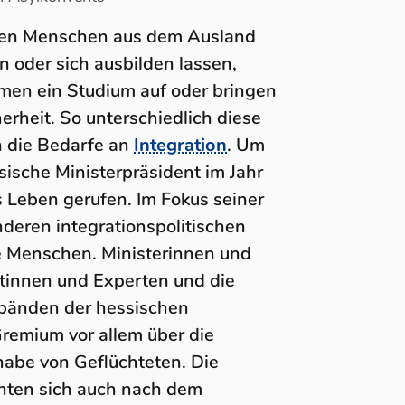
ation des Hessischen Asy
hren Menschen aus dem Ausland
n oder sich ausbilden lassen,
men ein Studium auf oder bringen
herheit. So unterschiedlich diese
h die Bedarfe an
Integration
. Um
ische Ministerpräsident im Jahr
 Leben gerufen. Im Fokus seiner
nderen integrationspolitischen
te Menschen. Ministerinnen und
rtinnen und Experten und die
rbänden der hessischen
remium vor allem über die
habe von Geflüchteten. Die
hten sich auch nach dem