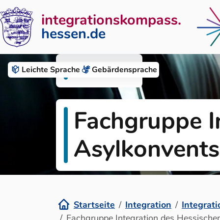
integrationskompass.
hessen.de
Zum Inhalt springen
Integration
Leichte Sprache
Gebärden­sprache
Fachgruppe I
Asylkonvents
Startseite
Integration
Integrat
Fachgruppe Integration des Hessische