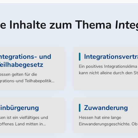
e Inhalte zum Thema
Inte
ntegrations- und
Integrationsvert
eilhabegesetz
Ein positives Integrationsklima
kann nicht alleine durch den S
essen gelten für die
hergestellt werden. Hierzu ist 
grations-und Teilhabepolitik
Partnerschaft mit der
verbindlichere Regeln ...
Zivilgesellschaft unerlässlich. 
diesem Hintergrund hat die
Hessische Landesregierung
inbürgerung
Zuwanderung
Integrationsverträge mit
en ist ein vielfältiges und
Hessen hat eine lange
zivilgesellschaftlichen Partner
offenes Land mitten in
Einwanderungsgeschichte. O
aktuellen integrationspolitisch
schland. Hier leben Menschen
Beispiel Hugenotten im 16. un
Themen abgeschlossen.
aller Welt, die durch ihre
Jahrhundert, ob Flüchtlinge un