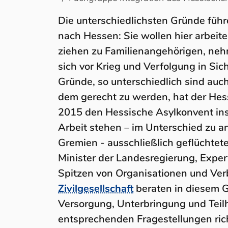
Fachgruppe Integr
Die unterschiedlichsten Gründe fü
nach Hessen: Sie wollen hier arbeite
ziehen zu Familienangehörigen, neh
sich vor Krieg und Verfolgung in Sic
Gründe, so unterschiedlich sind auc
dem gerecht zu werden, hat der Hess
2015 den Hessische Asylkonvent ins
Arbeit stehen – im Unterschied zu a
Gremien - ausschließlich geflüchte
Minister der Landesregierung, Expe
Spitzen von Organisationen und Ve
Zivilgesellschaft
beraten in diesem G
Versorgung, Unterbringung und Teil
entsprechenden Fragestellungen ric