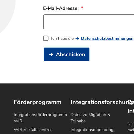
E-Mail-Adresse:
Ich habe die
Datenschutzbestimmungen
Abschicken
Förderprogramm
Integrationsforschung
Da
In
Integrationsförderprogramm
Daten zu Migration &
WIR
Teilhabe
Neu
WIR Vielfaltszentren
Integrationsmonitoring
me