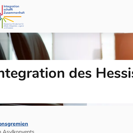
ntegration des Hess
ionsgremien
n Asylkonvents