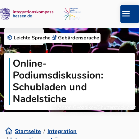
integrationskompass.
hessen.de
Zum Inhalt springen
Integration
Leichte Sprache
Gebärden­sprache
Online-
Podiumsdiskussion:
Schubladen und
Nadelstiche
© Anton Gvozdikov/Shutterstock.com
Startseite
Integration