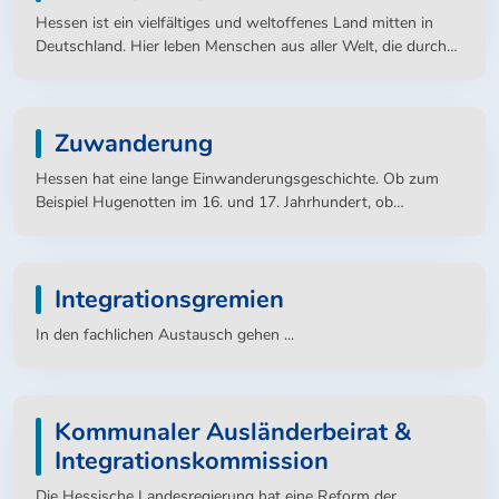
Hessen ist ein vielfältiges und weltoffenes Land mitten in
Deutschland. Hier leben Menschen aus aller Welt, die durch
ihre Vielfalt die Gesellschaft bereichern.
Zuwanderung
Hessen hat eine lange Einwanderungsgeschichte. Ob zum
Beispiel Hugenotten im 16. und 17. Jahrhundert, ob
Flüchtlinge und Vertriebene nach dem Zweiten Weltkrieg
oder die sogenannten „Gastarbeiter“ in den 60ern und zu
Beginn der 70er Jahre - viele Menschen haben in Hessen eine
Integrationsgremien
neue Heimat gefunden.
In den fachlichen Austausch gehen ...
Kommunaler Ausländerbeirat &
Integrationskommission
Die Hessische Landesregierung hat eine Reform der