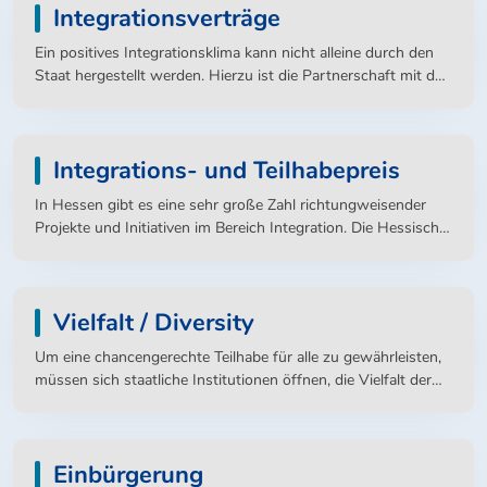
Integrationsverträge
Ein positives Integrationsklima kann nicht alleine durch den
Staat hergestellt werden. Hierzu ist die Partnerschaft mit der
Zivilgesellschaft unerlässlich. Vor diesem Hintergrund hat die
Hessische Landesregierung Integrationsverträge mit
zivilgesellschaftlichen Partnern zu aktuellen
Integrations- und Teilhabepreis
integrationspolitischen Themen abgeschlossen.
In Hessen gibt es eine sehr große Zahl richtungweisender
Projekte und Initiativen im Bereich Integration. Die Hessische
Landesregierung verleiht seit 2004 einmal jährlich den
Hessischen Integrationspreis. Sie prämiert damit
Maßnahmen, die durch herausragendes Engagement die
Vielfalt / Diversity
Integration, das Zusammenleben und das Miteinander in der
Migrationsgesellschaft deutlich verbessern oder das Einleben
Um eine chancengerechte Teilhabe für alle zu gewährleisten,
von Neuzugewanderten in Hessen erleichtern. In den letzten
müssen sich staatliche Institutionen öffnen, die Vielfalt der
Jahren wurden jeweils mehrere Projekte ausgezeichnet.
Menschen als Chance begreifen und diese Vielfalt in ihr
Planen und Handeln einbeziehen.
Einbürgerung