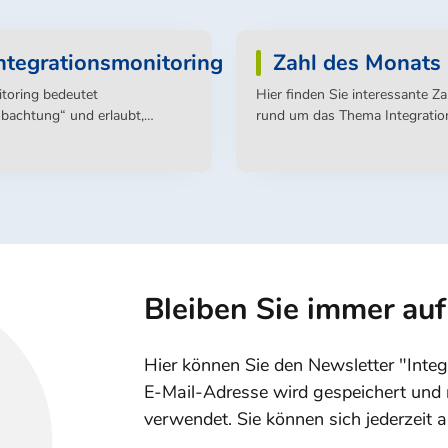
ntegrationsmonitoring
Zahl des Monats
toring bedeutet
Hier finden Sie interessante Z
bachtung“ und erlaubt,
rund um das Thema Integratio
immte Entwicklungen durch
Teilhabe
erholte „Messungen“ und die
ldung von Zeitreihen
inuierlich zu verfolgen, Erfolge
zustellen und
entwicklungen zu erkennen.
Bleiben Sie immer au
Hier können Sie den Newsletter "Integ
E-Mail-Adresse wird gespeichert und 
verwendet. Sie können sich jederzeit 