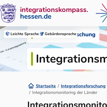
integrationskompass.
hessen.de
Zum Inhalt springen
Integrationsforschung
Leichte Sprache
Gebärden­sprache
Integrations
Startseite
Integrationsforschung
Integrationsmonitoring der Länder
Integrationsmonito