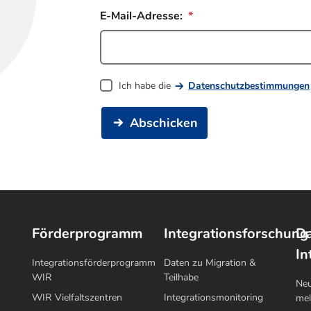
E-Mail-Adresse:
Ich habe die
Datenschutzbestimmungen
Abschicken
Förderprogramm
Integrationsforschung
Da
In
Integrationsförderprogramm
Daten zu Migration &
WIR
Teilhabe
Neu
WIR Vielfaltszentren
Integrationsmonitoring
me