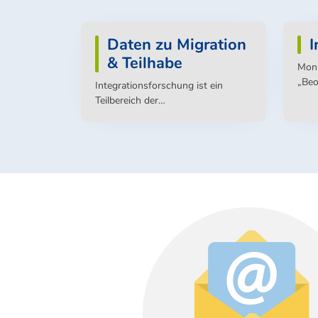
Daten zu Migration
I
& Teilhabe
Moni
„Beo
Integrationsforschung ist ein
best
Teilbereich der
wied
Sozialwissenschaften und
Abbi
untersucht den Prozess der
kont
Integration sowie die Teilhabe der
fest
zugewanderten Bevölkerung und
Fehl
ihrer Nachkommen, beispielsweise
in den Bereichen Arbeitsmarkt,
Bildung, Sport oder Gesundheit.
Sie beschäftigt sich aber auch mit
der Frage der Zugehörigkeit zu
unserer Gesellschaft.