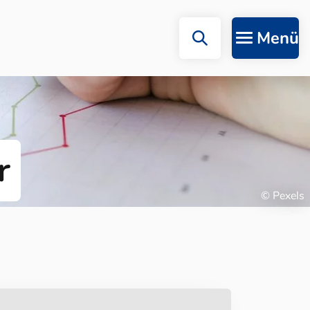
Menü
r
© Pexels