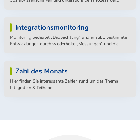
Sozialwissenschaften und untersucht den Prozess der
Integration sowie die Teilhabe der zugewanderten
Bevölkerung und ihrer Nachkommen, beispielsweise in den
Bereichen Arbeitsmarkt, Bildung, Sport oder Gesundheit. Sie
Integrationsmonitoring
beschäftigt sich aber auch mit der Frage der Zugehörigkeit zu
unserer Gesellschaft.
Monitoring bedeutet „Beobachtung“ und erlaubt, bestimmte
Entwicklungen durch wiederholte „Messungen“ und die
Abbildung von Zeitreihen kontinuierlich zu verfolgen, Erfolge
festzustellen und Fehlentwicklungen zu erkennen.
Zahl des Monats
Hier finden Sie interessante Zahlen rund um das Thema
Integration & Teilhabe