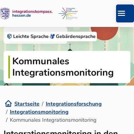
integrationskompass.
hessen.de
Zum Inhalt springen
Integrationsforschung
Leichte Sprache
Gebärden­sprache
Kommunales
Integrationsmonitoring
Startseite
Integrationsforschung
Integrationsmonitoring
Kommunales Integrationsmonitoring
Integrationsmonitoring in den