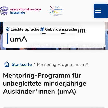
integrationskompass.
hessen.de
Zum Inhalt springen
Mentoring Programm
Leichte Sprache
Gebärden­sprache
umA
© Monkey Business Images/Shutterstock.com
Startseite
Mentoring Programm umA
Mentoring-Programm für
unbegleitete minderjährige
Ausländer*innen (umA)