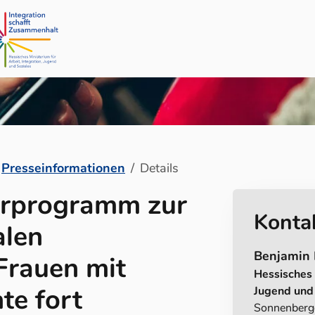
Presseinformationen
Details
erprogramm zur
Kontak
alen
Benjamin
Frauen mit
Hessisches 
te fort
Jugend und 
Sonnenberge