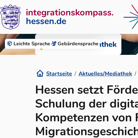
integrationskompass.
hessen.de
Zum Inhalt springen
Aktuelles/Mediathek
Leichte Sprache
Gebärden­sprache
Startseite
Aktuelles/Mediathek
Details
Hessen setzt Förd
Schulung der digit
Kompetenzen von 
Migrationsgeschich