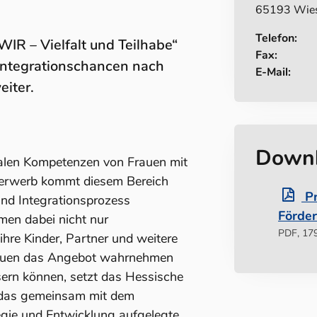
65193 Wie
Telefon:
R – Vielfalt und Teilhabe“
Fax:
 Integrationschancen nach
E-Mail:
iter.
Down
talen Kompetenzen von Frauen mit
herwerb kommt diesem Bereich
Pr
d Integrationsprozess
Förde
en dabei nicht nur
PDF, 17
ihre Kinder, Partner und weitere
rauen das Angebot wahrnehmen
sern können, setzt das Hessische
as gemeinsam mit dem
tegie und Entwicklung aufgelegte