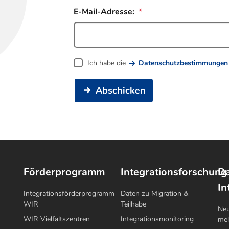
E-Mail-Adresse:
Ich habe die
Datenschutzbestimmungen
Abschicken
Förderprogramm
Integrationsforschung
Da
In
Integrationsförderprogramm
Daten zu Migration &
WIR
Teilhabe
Neu
WIR Vielfaltszentren
Integrationsmonitoring
me