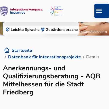
integrationskompass.
hessen.de
Zum Inhalt springen
Datenbank für Integrationsprojekte
Leichte Sprache
Gebärden­sprache
© Roman Chazov/Shutterstock.com
Startseite
Datenbank für Integrationsprojekte
Details
Details
Anerkennungs- und
Qualifizierungsberatung - AQB
Mittelhessen für die Stadt
Friedberg