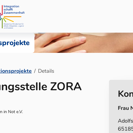
sprojekte
tionsprojekte
Details
ungsstelle ZORA
Kon
Frau 
 in Not e.V.
Adolfs
65185