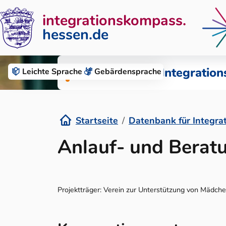
integrationskompass.
hessen.de
Zum Inhalt springen
Datenbank für Integration
Leichte Sprache
Gebärden­sprache
Startseite
Datenbank für Integra
Details
Anlauf- und Berat
Projektträger: Verein zur Unterstützung von Mädchen