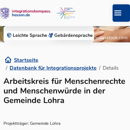
integrationskompass.
hessen.de
Zum Inhalt springen
Datenbank für Integrationsprojekte
Leichte Sprache
Gebärden­sprache
© Roman Chazov/Shutterstock.com
Startseite
Datenbank für Integrationsprojekte
Details
Details
Arbeitskreis für Menschenrechte
und Menschenwürde in der
Gemeinde Lohra
Projektträger: Gemeinde Lohra