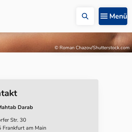
Menü
© Roman Chazov/Shutterstock.com
takt
Mahtab Darab
fer Str. 30
 Frankfurt am Main