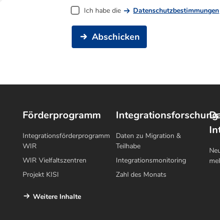
Ich habe die
Datenschutzbestimmungen
Abschicken
Förderprogramm
Integrationsforschung
Da
In
Integrationsförderprogramm
Daten zu Migration &
WIR
Teilhabe
Neu
WIR Vielfaltszentren
Integrationsmonitoring
me
Projekt KISI
Zahl des Monats
Weitere Inhalte