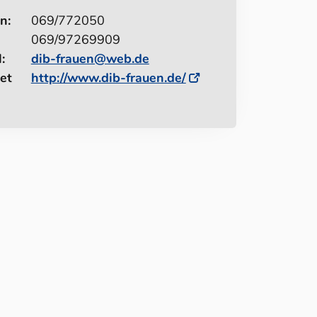
n:
069/772050
069/97269909
:
dib-frauen@web.de
et
http://www.dib-frauen.de/