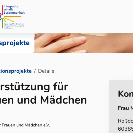
sprojekte
tionsprojekte
Details
rstützung für
Kon
auen und Mädchen
Frau 
Roßdor
ür Frauen und Mädchen e.V.
60385