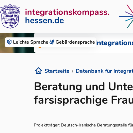
integrationskompass.
hessen.de
Zum Inhalt springen
Datenbank für Integration
Leichte Sprache
Gebärden­sprache
Startseite
Datenbank für Integra
Details
Beratung und Unte
farsisprachige Fr
Projektträger: Deutsch-Iranische Beratungsstelle f