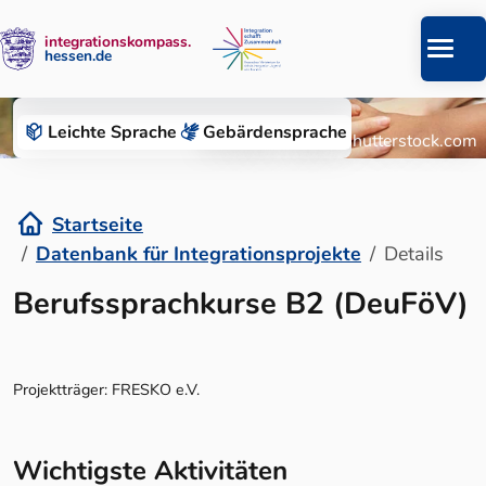
integrationskompass.
hessen.de
Zum Inhalt springen
Datenbank für Integrationsprojekte
Leichte Sprache
Gebärden­sprache
© Roman Chazov/Shutterstock.com
Startseite
Datenbank für Integrationsprojekte
Details
Details
Berufssprachkurse B2 (DeuFöV)
Projektträger: FRESKO e.V.
Wichtigste Aktivitäten