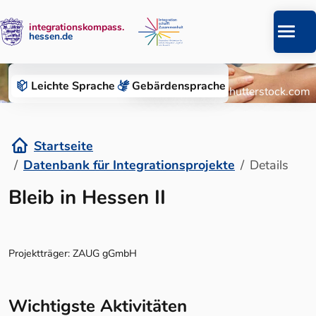
integrationskompass.
hessen.de
Zum Inhalt springen
Datenbank für Integrationsprojekte
Leichte Sprache
Gebärden­sprache
© Roman Chazov/Shutterstock.com
Startseite
Datenbank für Integrationsprojekte
Details
Details
Bleib in Hessen II
Projektträger: ZAUG gGmbH
Wichtigste Aktivitäten