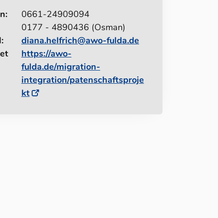
n:
0661-24909094
0177 - 4890436 (Osman)
:
diana.helfrich@awo-fulda.de
et
https://awo-
fulda.de/migration-
integration/patenschaftsproje
kt