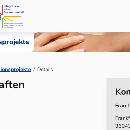
sprojekte
tionsprojekte
Details
aften
Kon
Frau 
Frankf
36043