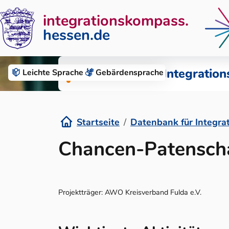
integrationskompass.
hessen.de
Zum Inhalt springen
Datenbank für Integration
Leichte Sprache
Gebärden­sprache
Startseite
Datenbank für Integra
Details
Chancen-Patensch
Projektträger: AWO Kreisverband Fulda e.V.