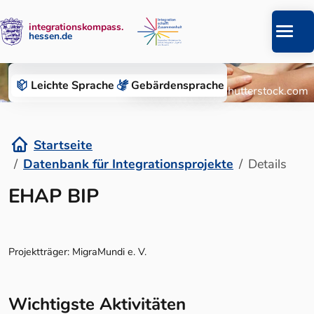
integrationskompass.
hessen.de
Zum Inhalt springen
Datenbank für Integrationsprojekte
Leichte Sprache
Gebärden­sprache
© Roman Chazov/Shutterstock.com
Startseite
Datenbank für Integrationsprojekte
Details
Details
EHAP BIP
Projektträger: MigraMundi e. V.
Wichtigste Aktivitäten