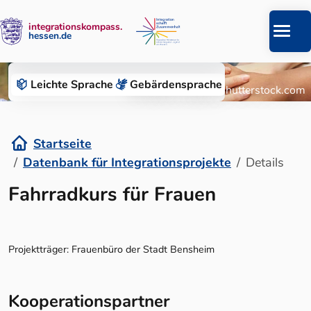
integrationskompass.
hessen.de
Zum Inhalt springen
Datenbank für Integrationsprojekte
Leichte Sprache
Gebärden­sprache
© Roman Chazov/Shutterstock.com
Startseite
Datenbank für Integrationsprojekte
Details
Details
Fahrradkurs für Frauen
Projektträger: Frauenbüro der Stadt Bensheim
Kooperationspartner