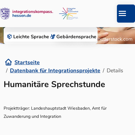
integrationskompass.
hessen.de
Zum Inhalt springen
Datenbank für Integrationsprojekte
Leichte Sprache
Gebärden­sprache
© Roman Chazov/Shutterstock.com
Startseite
Datenbank für Integrationsprojekte
Details
Details
Humanitäre Sprechstunde
Projektträger: Landeshauptstadt Wiesbaden, Amt für
Zuwanderung und Integration