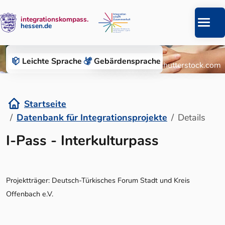
integrationskompass.
hessen.de
Zum Inhalt springen
Datenbank für Integrationsprojekte
Leichte Sprache
Gebärden­sprache
© Roman Chazov/Shutterstock.com
Startseite
Datenbank für Integrationsprojekte
Details
Details
I-Pass - Interkulturpass
Projektträger: Deutsch-Türkisches Forum Stadt und Kreis
Offenbach e.V.