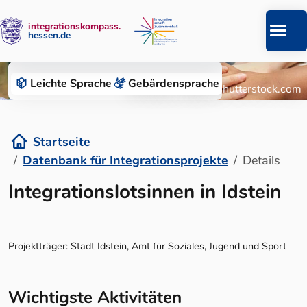
integrationskompass.
hessen.de
Zum Inhalt springen
Datenbank für Integrationsprojekte
Leichte Sprache
Gebärden­sprache
© Roman Chazov/Shutterstock.com
Startseite
Datenbank für Integrationsprojekte
Details
Details
Integrationslotsinnen in Idstein
Projektträger: Stadt Idstein, Amt für Soziales, Jugend und Sport
Wichtigste Aktivitäten