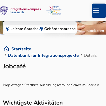
integrationskompass.
hessen.de
Zum Inhalt springen
Datenbank für Integrationsprojekte
Leichte Sprache
Gebärden­sprache
© Roman Chazov/Shutterstock.com
Startseite
Datenbank für Integrationsprojekte
Details
Details
Jobcafé
Projektträger: Starthilfe Ausbildungsverbund Schwalm-Eder e.V.
Wichtigste Aktivitäten