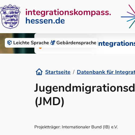
integrationskompass.
hessen.de
Zum Inhalt springen
Datenbank für Integration
Leichte Sprache
Gebärden­sprache
Startseite
Datenbank für Integra
Details
Jugendmigrationsd
(JMD)
Projektträger: Internationaler Bund (IB) e.V.