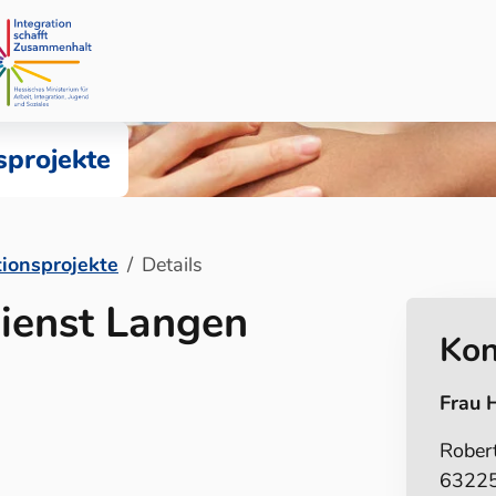
sprojekte
tionsprojekte
Details
ienst Langen
Kon
Frau 
Rober
63225