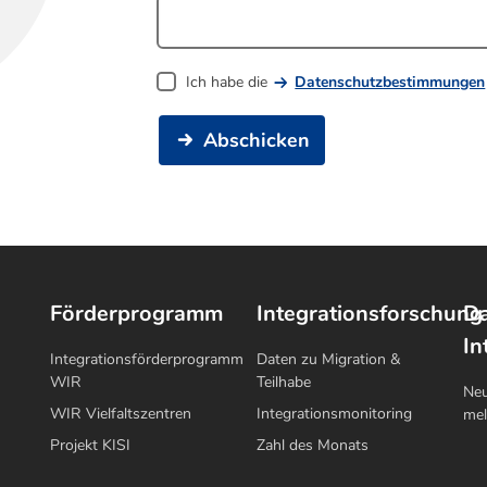
Ich habe die
Datenschutzbestimmungen
Abschicken
Förderprogramm
Integrationsforschung
Da
In
Integrationsförderprogramm
Daten zu Migration &
WIR
Teilhabe
Neu
WIR Vielfaltszentren
Integrationsmonitoring
me
Projekt KISI
Zahl des Monats