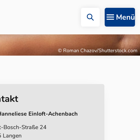
Menü
© Roman Chazov/Shutterstock.com
takt
Hanneliese Einloft-Achenbach
t-Bosch-Straße 24
 Langen