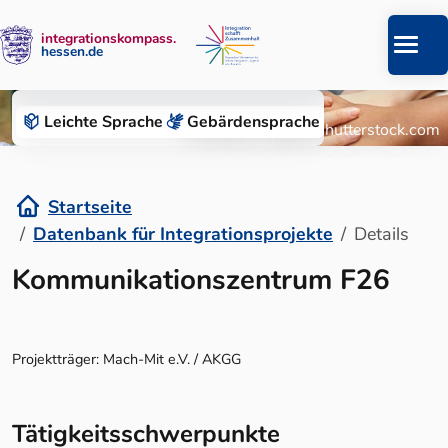
integrationskompass.
hessen.de
Zum Inhalt springen
Datenbank für Integrationsprojekte
Leichte Sprache
Gebärden­sprache
© Roman Chazov/Shutterstock.com
Startseite
Datenbank für Integrationsprojekte
Details
Details
Kommunikationszentrum F26
Projektträger: Mach-Mit e.V. / AKGG
Tätigkeitsschwerpunkte