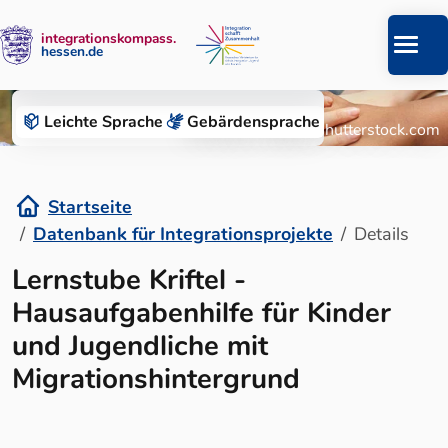
integrationskompass.
hessen.de
Zum Inhalt springen
Datenbank für Integrationsprojekte
Leichte Sprache
Gebärden­sprache
© Roman Chazov/Shutterstock.com
Startseite
Datenbank für Integrationsprojekte
Details
Details
Lernstube Kriftel -
Hausaufgabenhilfe für Kinder
und Jugendliche mit
Migrationshintergrund