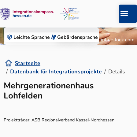
integrationskompass.
hessen.de
Zum Inhalt springen
Datenbank für Integrationsprojekte
Leichte Sprache
Gebärden­sprache
© Roman Chazov/Shutterstock.com
Startseite
Datenbank für Integrationsprojekte
Details
Details
Mehrgenerationenhaus
Lohfelden
Projektträger: ASB Regionalverband Kassel-Nordhessen