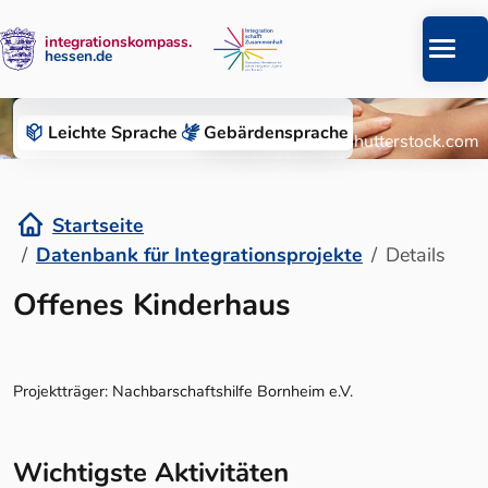
integrationskompass.
hessen.de
Zum Inhalt springen
Datenbank für Integrationsprojekte
Leichte Sprache
Gebärden­sprache
© Roman Chazov/Shutterstock.com
Startseite
Datenbank für Integrationsprojekte
Details
Details
Offenes Kinderhaus
Projektträger: Nachbarschaftshilfe Bornheim e.V.
Wichtigste Aktivitäten