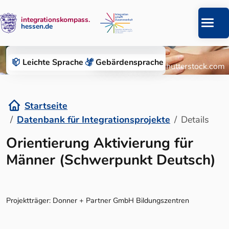
integrationskompass.
hessen.de
Zum Inhalt springen
Datenbank für Integrationsprojekte
Leichte Sprache
Gebärden­sprache
© Roman Chazov/Shutterstock.com
Startseite
Datenbank für Integrationsprojekte
Details
Details
Orientierung Aktivierung für
Männer (Schwerpunkt Deutsch)
Projektträger: Donner + Partner GmbH Bildungszentren