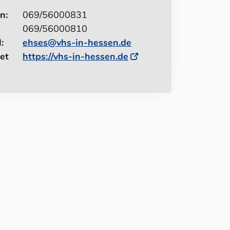
n:
069/56000831
069/56000810
:
ehses@vhs-in-hessen.de
et
https://vhs-in-hessen.de