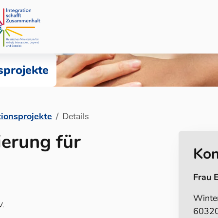
sprojekte
tionsprojekte
Details
ierung für
Kon
Frau 
Winte
V.
60320