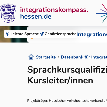
integrationskompass.
hessen.de
Zum Inhalt springen
Datenbank für Integration
Leichte Sprache
Gebärden­sprache
Startseite
Datenbank für Integra
Details
Sprachkursqualifiz
Kursleiter/innen
Projektträger: Hessischer Volkshochschulverband e.