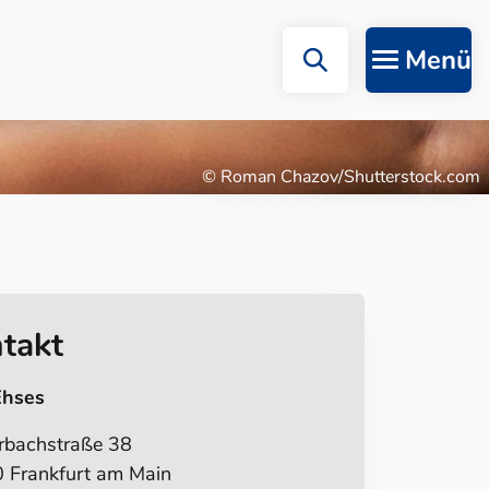
Menü
© Roman Chazov/Shutterstock.com
takt
Ehses
rbachstraße 38
 Frankfurt am Main