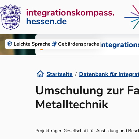
integrationskompass.
hessen.de
Zum Inhalt springen
Datenbank für Integration
Leichte Sprache
Gebärden­sprache
Startseite
Datenbank für Integra
Details
Umschulung zur Fa
Metalltechnik
Projektträger: Gesellschaft für Ausbildung und Bes