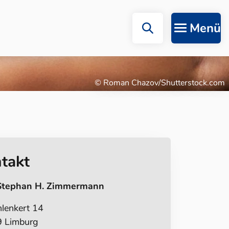
Menü
© Roman Chazov/Shutterstock.com
takt
Stephan H. Zimmermann
lenkert 14
 Limburg