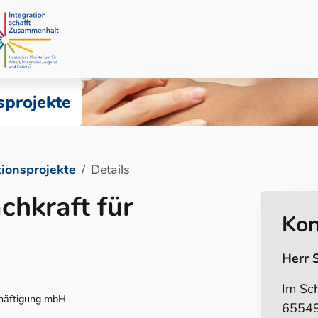
sprojekte
tionsprojekte
Details
chkraft für
Kon
Herr 
Im Sch
chäftigung mbH
65549