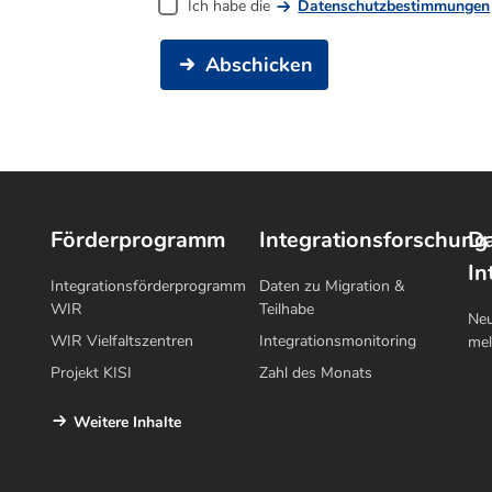
Ich habe die
Datenschutzbestimmungen
Abschicken
Förderprogramm
Integrationsforschung
Da
In
Integrationsförderprogramm
Daten zu Migration &
WIR
Teilhabe
Neu
WIR Vielfaltszentren
Integrationsmonitoring
me
Projekt KISI
Zahl des Monats
Weitere Inhalte