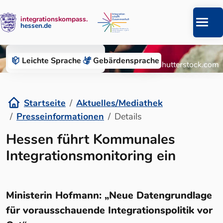
integrationskompass.
hessen.de
Zum Inhalt springen
Aktuelles/Mediathek
Leichte Sprache
Gebärden­sprache
© Microgen/Shutterstock.com
Startseite
Aktuelles/Mediathek
Presseinformationen
Details
Details
Hessen führt Kommunales
Integrationsmonitoring ein
Ministerin Hofmann: „Neue Datengrundlage
für vorausschauende Integrationspolitik vor