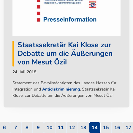
Staatssekretär Kai Klose zur
Debatte um die Äußerungen
von Mesut Özil
24. Juli 2018
Statement des Bevollmächtigten des Landes Hessen für
Integration und
Antidiskriminierung
, Staatssekretär Kai
Klose, zur Debatte um die Äußerungen von Mesut Özil
6
7
8
9
10
11
12
13
14
15
16
17