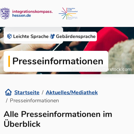
integrationskompass.
hessen.de
Zum Inhalt springen
Aktuelles/Mediathek
Leichte Sprache
Gebärden­sprache
Presseinformationen
© Microgen/Shutterstock.com
Startseite
Aktuelles/Mediathek
Presseinformationen
Alle Presseinformationen im
Überblick